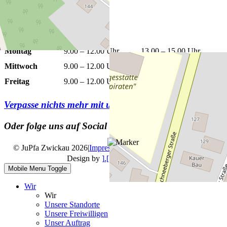
+
−
Leaflet
|
©
OpenStreetMap
Öffnungszeiten
Montag
9.00 – 12.00 Uhr
13.00 – 15.00 Uhr
Mittwoch
9.00 – 12.00 Uhr
13.00 – 15.00 Uhr
Freitag
9.00 – 12.00 Uhr
Verpasse nichts mehr mit unserem
Newsletter
Oder folge uns auf Social Media
© JuPfa Zwickau 2026
|
Impressum
|
Datenschutz
|
Design by
].[ mediengestalter
Mobile Menu Toggle
Wir
Wir
Unsere Standorte
Unsere Freiwilligen
Unser Auftrag