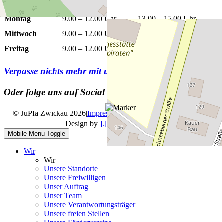
Montag
9.00 – 12.00 Uhr
13.00 – 15.00 Uhr
Mittwoch
9.00 – 12.00 Uhr
13.00 – 15.00 Uhr
Freitag
9.00 – 12.00 Uhr
Verpasse nichts mehr mit unserem
Newsletter
Oder folge uns auf Social Media
© JuPfa Zwickau 2026
|
Impressum
|
Datenschutz
|
Design by
].[ mediengestalter
Mobile Menu Toggle
Wir
Wir
Unsere Standorte
Unsere Freiwilligen
Unser Auftrag
Unser Team
Unsere Verantwortungsträger
Unsere freien Stellen