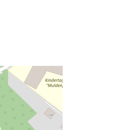
+
−
Leaflet
|
©
OpenStreetMap
Öffnungszeiten