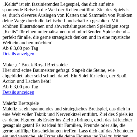
„Keltis“ ist ein faszinierendes Legespiel, das dich auf eine
spannende Reise in die Welt der Kelten entführt. Ziel des Spiels ist
es, durch cleveres Auslegen von Karten und Sammeln von Punkten
deine Wege durch die keltische Landschaft zu gestalten. Mit
schönen Illustrationen und abwechslungsreichen Spielzügen sorgt
„Keltis“ für einen unterhaltsamen und mitreißenden Spieleabend –
perfekt für alle, die gerne strategisch denken und in eine mystische
Welt eintauchen möchten!
Ab
€ 3,00
pro Tag
Details anzeigen
Make ‚n‘ Break Royal
Brettspiele
Hier sind echte Baumeister gefragt! Stapelt die Steine, wie
abgebildet, aber seid schnell dabei. Ein Spiel für jeden, der Spaß,
Action und Lachen liebt!
Ab
€ 3,00
pro Tag
Details anzeigen
Malefiz
Brettspiele
Malefiz ist ein spannendes und strategisches Brettspiel, das dich in
eine Welt voller Taktik und Nervenkitzel entführt. Ziel des Spiels ist
es, deine Figuren als Erster ins Ziel zu bringen, doch das ist leichter
gesagt als getan! Es ist ideal für Familien, Freunde oder alle, die
gerne knifflige Entscheidungen treffen. Lass dich auf das Abenteuer
ein und versuche, als Erster alle deine Figuren ins Ziel zu bringen –