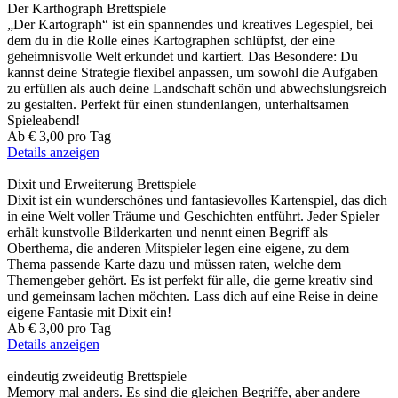
Der Karthograph
Brettspiele
„Der Kartograph“ ist ein spannendes und kreatives Legespiel, bei
dem du in die Rolle eines Kartographen schlüpfst, der eine
geheimnisvolle Welt erkundet und kartiert. Das Besondere: Du
kannst deine Strategie flexibel anpassen, um sowohl die Aufgaben
zu erfüllen als auch deine Landschaft schön und abwechslungsreich
zu gestalten. Perfekt für einen stundenlangen, unterhaltsamen
Spieleabend!
Ab
€ 3,00
pro Tag
Details anzeigen
Dixit und Erweiterung
Brettspiele
Dixit ist ein wunderschönes und fantasievolles Kartenspiel, das dich
in eine Welt voller Träume und Geschichten entführt. Jeder Spieler
erhält kunstvolle Bilderkarten und nennt einen Begriff als
Oberthema, die anderen Mitspieler legen eine eigene, zu dem
Thema passende Karte dazu und müssen raten, welche dem
Themengeber gehört. Es ist perfekt für alle, die gerne kreativ sind
und gemeinsam lachen möchten. Lass dich auf eine Reise in deine
eigene Fantasie mit Dixit ein!
Ab
€ 3,00
pro Tag
Details anzeigen
eindeutig zweideutig
Brettspiele
Memory mal anders. Es sind die gleichen Begriffe, aber andere