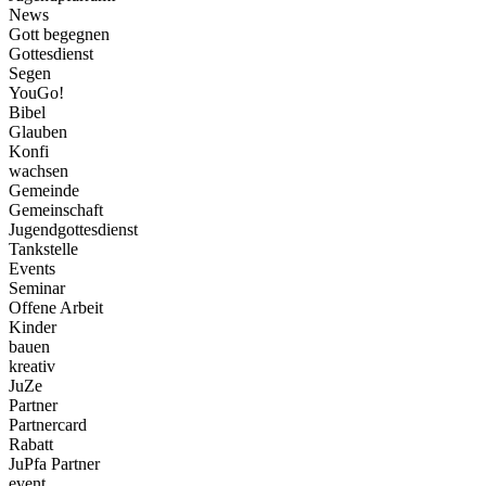
News
Gott begegnen
Gottesdienst
Segen
YouGo!
Bibel
Glauben
Konfi
wachsen
Gemeinde
Gemeinschaft
Jugendgottesdienst
Tankstelle
Events
Seminar
Offene Arbeit
Kinder
bauen
kreativ
JuZe
Partner
Partnercard
Rabatt
JuPfa Partner
event