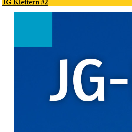
JG Klettern #2