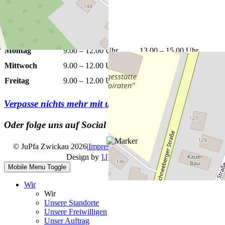
+
−
Leaflet
|
©
OpenStreetMap
Öffnungszeiten
Montag
9.00 – 12.00 Uhr
13.00 – 15.00 Uhr
Mittwoch
9.00 – 12.00 Uhr
13.00 – 15.00 Uhr
Freitag
9.00 – 12.00 Uhr
Verpasse nichts mehr mit unserem
Newsletter
Oder folge uns auf Social Media
© JuPfa Zwickau 2026
|
Impressum
|
Datenschutz
|
Design by
].[ mediengestalter
Mobile Menu Toggle
Wir
Wir
Unsere Standorte
Unsere Freiwilligen
Unser Auftrag