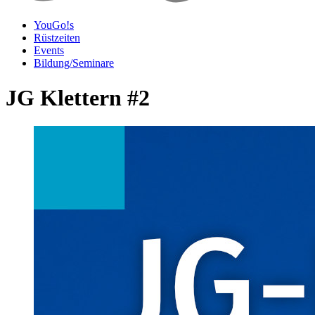
YouGo!s
Rüstzeiten
Events
Bildung/Seminare
JG Klettern #2