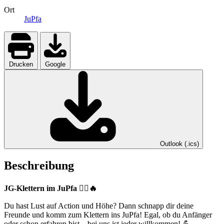
Ort
JuPfa
Drucken
Google
Outlook (.ics)
Beschreibung
JG-Klettern im JuPfa 🧗‍♂️🔥
Du hast Lust auf Action und Höhe? Dann schnapp dir deine
Freunde und komm zum Klettern ins JuPfa! Egal, ob du Anfänger
oder schon erfahren bist – bei uns ist jeder willkommen! 💪