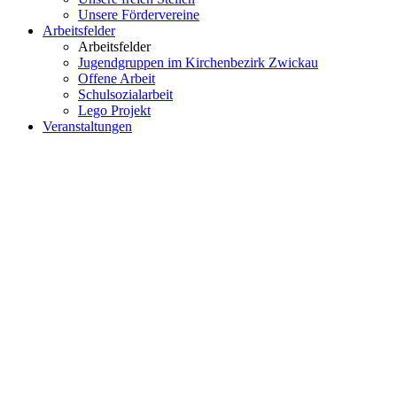
Unsere Fördervereine
Arbeitsfelder
Arbeitsfelder
Jugendgruppen im Kirchenbezirk Zwickau
Offene Arbeit
Schulsozialarbeit
Lego Projekt
Veranstaltungen
Vermietung
Vermietung
Übersicht
Spiele
Spiele XXL
Brettspiele
Gruppendynamische Spiele
Mannschaftsspiele
Fahrzeuge und Anhänger
Veranstaltungs-, Licht- und Tontechnik
Paddeltour und Paddelzubehör
Feste & Outdoor
Räume und Garten
Kontakt
×