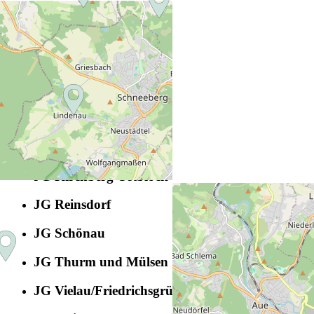
+
−
2 km
Leaflet
|
©
OpenStreetMap
EC Mülsen St. Jacob
EC Mülsen St. Niclas
EC Ortmannsdorf
JG Härtensdorf
JG Kirchberg Ostblock
JG Reinsdorf
JG Schönau
JG Thurm und Mülsen ST. Micheln
JG Vielau/Friedrichsgrün