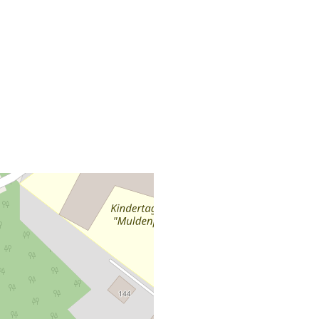
+
−
Leaflet
|
©
OpenStreetMap