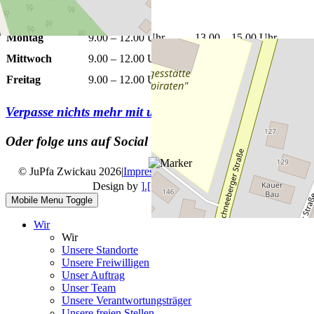
Öffnungszeiten
Montag
9.00 – 12.00 Uhr
13.00 – 15.00 Uhr
Mittwoch
9.00 – 12.00 Uhr
13.00 – 15.00 Uhr
Freitag
9.00 – 12.00 Uhr
Verpasse nichts mehr mit unserem
Newsletter
Oder folge uns auf Social Media
© JuPfa Zwickau 2026
|
Impressum
|
Datenschutz
|
Design by
].[ mediengestalter
Mobile Menu Toggle
Wir
Wir
Unsere Standorte
Unsere Freiwilligen
Unser Auftrag
Unser Team
Unsere Verantwortungsträger
Unsere freien Stellen