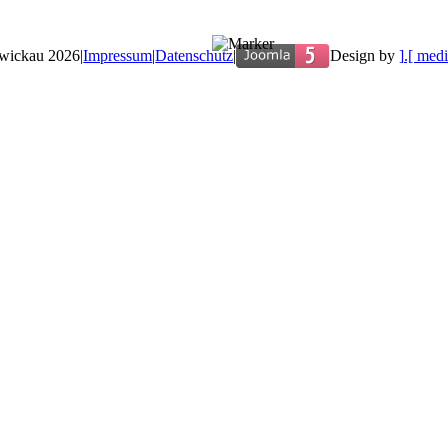
wickau 2026
|
Impressum
|
Datenschutz
|
Design by
].[ medi