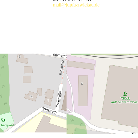
mail@jupfa-zwickau.de