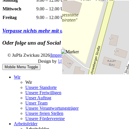
Montag
9.00 – 12.00 Uhr
13.00 – 15.00 Uhr
Mittwoch
9.00 – 12.00 Uhr
13.00 – 15.00 Uhr
Freitag
9.00 – 12.00 Uhr
Verpasse nichts mehr mit unserem
Newsletter
Oder folge uns auf Social Media
© JuPfa Zwickau 2026
|
Impressum
|
Datenschutz
|
Design by
].[ mediengestalter
Mobile Menu Toggle
Wir
Wir
Unsere Standorte
Unsere Freiwilligen
Unser Auftrag
Unser Team
Unsere Verantwortungsträger
Unsere freien Stellen
Unsere Fördervereine
Arbeitsfelder
Arbeitsfelder