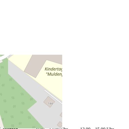
+
−
Leaflet
|
©
OpenStreetMap
Öffnungszeiten