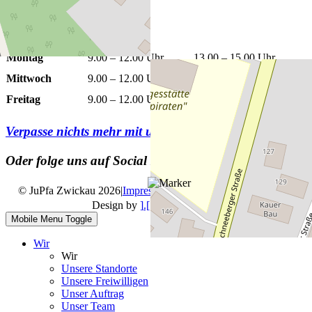
Leaflet
|
©
OpenStreetMap
Öffnungszeiten
Montag
9.00 – 12.00 Uhr
13.00 – 15.00 Uhr
Mittwoch
9.00 – 12.00 Uhr
13.00 – 15.00 Uhr
Freitag
9.00 – 12.00 Uhr
Verpasse nichts mehr mit unserem
Newsletter
Oder folge uns auf Social Media
© JuPfa Zwickau 2026
|
Impressum
|
Datenschutz
|
Design by
].[ mediengestalter
Mobile Menu Toggle
Wir
Wir
Unsere Standorte
Unsere Freiwilligen
Unser Auftrag
Unser Team