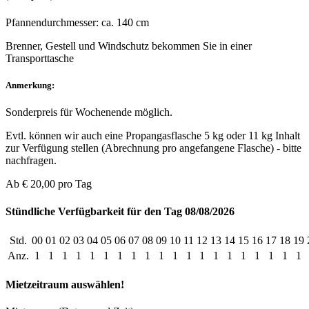
Pfannendurchmesser: ca. 140 cm
Brenner, Gestell und Windschutz bekommen Sie in einer
Transporttasche
Anmerkung:
Sonderpreis für Wochenende möglich.
Evtl. können wir auch eine Propangasflasche 5 kg oder 11 kg Inhalt
zur Verfügung stellen (Abrechnung pro angefangene Flasche) - bitte
nachfragen.
Ab
€ 20,00
pro Tag
Stündliche Verfügbarkeit für den Tag 08/08/2026
Std.
00
01
02
03
04
05
06
07
08
09
10
11
12
13
14
15
16
17
18
19
Anz.
1
1
1
1
1
1
1
1
1
1
1
1
1
1
1
1
1
1
1
1
Mietzeitraum auswählen!