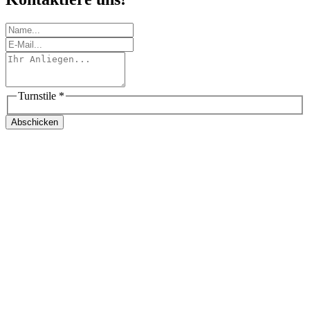
Turnstile
*
Abschicken