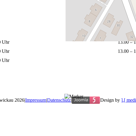
0 Uhr
13.00 – 
0 Uhr
13.00 – 
0 Uhr
wickau 2026
|
Impressum
|
Datenschutz
|
Design by
].[ medi