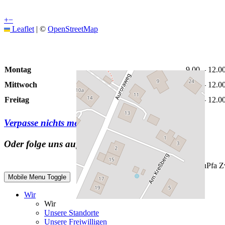
+
−
Leaflet
|
©
OpenStreetMap
Öffnungszeiten
Montag
9.00 – 12.0
Mittwoch
9.00 – 12.0
Freitag
9.00 – 12.0
Verpasse nichts mehr mit unserem
Newsletter
Oder folge uns auf Social Media
© JuPfa Z
Mobile Menu Toggle
Wir
Wir
Unsere Standorte
Unsere Freiwilligen