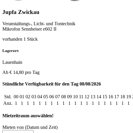
Jupfa Zwickau
Veranstaltungs-, Licht- und Tontechnik
Mikrofon Sennheiser e602 II
vorhanden 1 Stück
Lagerort:
Lauenhain
Ab
€ 14,80
pro Tag
Stündliche Verfügbarkeit für den Tag 08/08/2026
Std.
00
01
02
03
04
05
06
07
08
09
10
11
12
13
14
15
16
17
18
19
Anz.
1
1
1
1
1
1
1
1
1
1
1
1
1
1
1
1
1
1
1
1
Mietzeitraum auswählen!
Mieten von (Datum und Zeit)