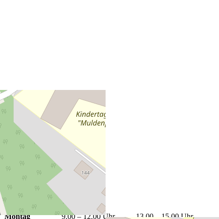
+
−
Leaflet
|
©
OpenStreetMap
Öffnungszeiten
Montag
9.00 – 12.00 Uhr
13.00 – 15.00 Uhr