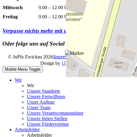
Mittwoch
9.00 – 12.00 Uhr
13.00 – 15.00 Uhr
Freitag
9.00 – 12.00 Uhr
Verpasse nichts mehr mit unserem
Newsletter
Oder folge uns auf Social Media
© JuPfa Zwickau 2026
|
Impressum
|
Datenschutz
|
Design by
].[ mediengestalter
Mobile Menu Toggle
Wir
Wir
Unsere Standorte
Unsere Freiwilligen
Unser Auftrag
Unser Team
Unsere Verantwortungsträger
Unsere freien Stellen
Unsere Fördervereine
Arbeitsfelder
Arbeitsfelder