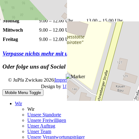
Öffnungszeiten
Montag
9.00 – 12.00 Uhr
13.00 – 15.00 Uhr
Mittwoch
9.00 – 12.00 Uhr
13.00 – 15.00 Uhr
Freitag
9.00 – 12.00 Uhr
Verpasse nichts mehr mit unserem
Newsletter
Oder folge uns auf Social Media
© JuPfa Zwickau 2026
|
Impressum
|
Datenschutz
|
Design by
].[ mediengestalter
Mobile Menu Toggle
Wir
Wir
Unsere Standorte
Unsere Freiwilligen
Unser Auftrag
Unser Team
Unsere Verantwortungsträger