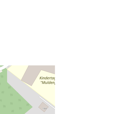
+
−
Leaflet
|
©
OpenStreetMap