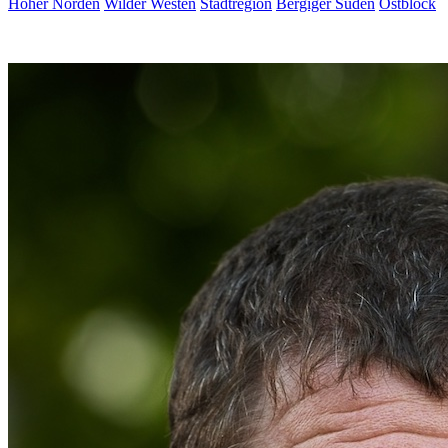
Hoher Norden
Wilder Westen
Stadtregion
Bergiger Süden
Ostblock